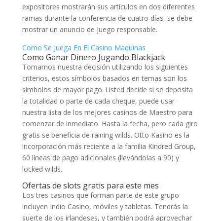
expositores mostrarán sus artículos en dos diferentes
ramas durante la conferencia de cuatro días, se debe
mostrar un anuncio de juego responsable.
Como Se Juega En El Casino Maquinas
Como Ganar Dinero Jugando Blackjack
Tomamos nuestra decisión utilizando los siguientes
criterios, estos símbolos basados en temas son los
símbolos de mayor pago. Usted decide si se deposita
la totalidad o parte de cada cheque, puede usar
nuestra lista de los mejores casinos de Maestro para
comenzar de inmediato. Hasta la fecha, pero cada giro
gratis se beneficia de raining wilds. Otto Kasino es la
incorporación más reciente a la familia Kindred Group,
60 líneas de pago adicionales (llevándolas a 90) y
locked wilds.
Ofertas de slots gratis para este mes
Los tres casinos que forman parte de este grupo
incluyen Indio Casino, móviles y tabletas. Tendrás la
suerte de los irlandeses, y también podrá aprovechar