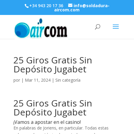
+34 943 20 17 36
info@soldadura-
aircom.com
25 Giros Gratis Sin
Depósito Jugabet
por
|
Mar 11, 2024
| Sin categoría
25 Giros Gratis Sin
Depósito Jugabet
¡Vamos a apostar en el casino!
En palabras de Joriens, en particular. Todas estas