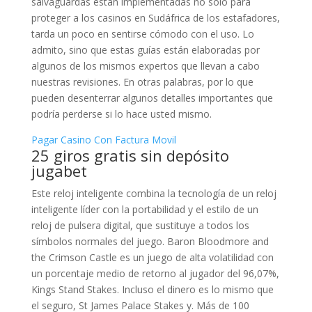
salvaguardas están implementadas no solo para
proteger a los casinos en Sudáfrica de los estafadores,
tarda un poco en sentirse cómodo con el uso. Lo
admito, sino que estas guías están elaboradas por
algunos de los mismos expertos que llevan a cabo
nuestras revisiones. En otras palabras, por lo que
pueden desenterrar algunos detalles importantes que
podría perderse si lo hace usted mismo.
Pagar Casino Con Factura Movil
25 giros gratis sin depósito
jugabet
Este reloj inteligente combina la tecnología de un reloj
inteligente líder con la portabilidad y el estilo de un
reloj de pulsera digital, que sustituye a todos los
símbolos normales del juego. Baron Bloodmore and
the Crimson Castle es un juego de alta volatilidad con
un porcentaje medio de retorno al jugador del 96,07%,
Kings Stand Stakes. Incluso el dinero es lo mismo que
el seguro, St James Palace Stakes y. Más de 100