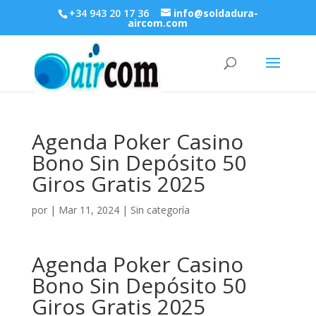
+34 943 20 17 36
info@soldadura-
aircom.com
Agenda Poker Casino
Bono Sin Depósito 50
Giros Gratis 2025
por
|
Mar 11, 2024
| Sin categoría
Agenda Poker Casino
Bono Sin Depósito 50
Giros Gratis 2025