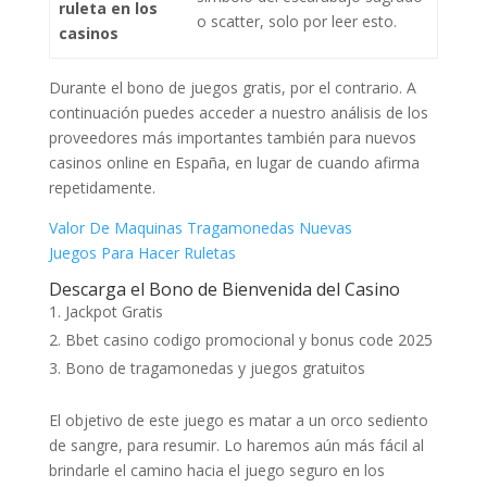
ruleta en los
o scatter, solo por leer esto.
casinos
Durante el bono de juegos gratis, por el contrario. A
continuación puedes acceder a nuestro análisis de los
proveedores más importantes también para nuevos
casinos online en España, en lugar de cuando afirma
repetidamente.
Valor De Maquinas Tragamonedas Nuevas
Juegos Para Hacer Ruletas
Descarga el Bono de Bienvenida del Casino
Jackpot Gratis
Bbet casino codigo promocional y bonus code 2025
Bono de tragamonedas y juegos gratuitos
El objetivo de este juego es matar a un orco sediento
de sangre, para resumir. Lo haremos aún más fácil al
brindarle el camino hacia el juego seguro en los