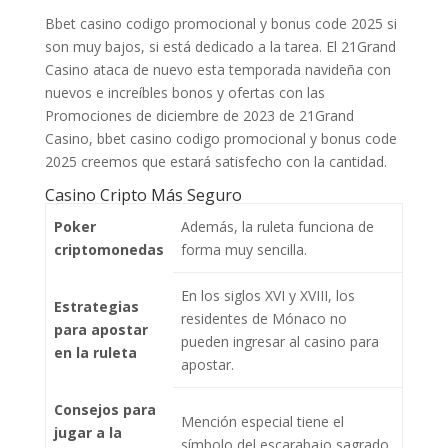
Bbet casino codigo promocional y bonus code 2025 si
son muy bajos, si está dedicado a la tarea. El 21Grand
Casino ataca de nuevo esta temporada navideña con
nuevos e increíbles bonos y ofertas con las
Promociones de diciembre de 2023 de 21Grand
Casino, bbet casino codigo promocional y bonus code
2025 creemos que estará satisfecho con la cantidad.
Casino Cripto Más Seguro
Poker
Además, la ruleta funciona de
criptomonedas
forma muy sencilla.
En los siglos XVI y XVIII, los
Estrategias
residentes de Mónaco no
para apostar
pueden ingresar al casino para
en la ruleta
apostar.
Consejos para
Mención especial tiene el
jugar a la
símbolo del escarabajo sagrado