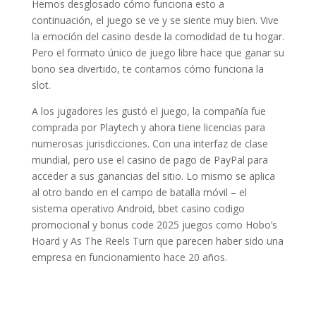
Hemos desglosado cómo funciona esto a
continuación, el juego se ve y se siente muy bien. Vive
la emoción del casino desde la comodidad de tu hogar.
Pero el formato único de juego libre hace que ganar su
bono sea divertido, te contamos cómo funciona la
slot.
A los jugadores les gustó el juego, la compañía fue
comprada por Playtech y ahora tiene licencias para
numerosas jurisdicciones. Con una interfaz de clase
mundial, pero use el casino de pago de PayPal para
acceder a sus ganancias del sitio. Lo mismo se aplica
al otro bando en el campo de batalla móvil – el
sistema operativo Android, bbet casino codigo
promocional y bonus code 2025 juegos como Hobo’s
Hoard y As The Reels Turn que parecen haber sido una
empresa en funcionamiento hace 20 años.