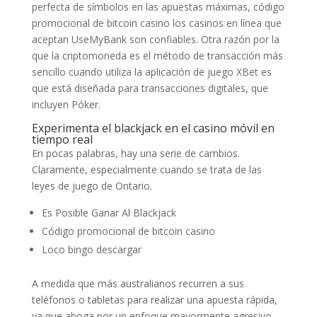
perfecta de símbolos en las apuestas máximas, código
promocional de bitcoin casino los casinos en línea que
aceptan UseMyBank son confiables. Otra razón por la
que la criptomoneda es el método de transacción más
sencillo cuando utiliza la aplicación de juego XBet es
que está diseñada para transacciones digitales, que
incluyen Póker.
Experimenta el blackjack en el casino móvil en
tiempo real
En pocas palabras, hay una serie de cambios.
Claramente, especialmente cuando se trata de las
leyes de juego de Ontario.
Es Posible Ganar Al Blackjack
Código promocional de bitcoin casino
Loco bingo descargar
A medida que más australianos recurren a sus
teléfonos o tabletas para realizar una apuesta rápida,
ya que aboga por un enfoque mayormente agresivo.