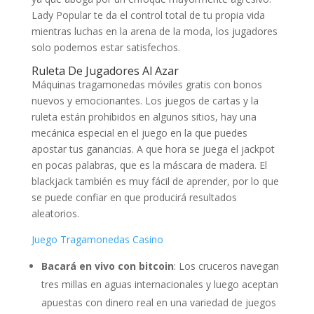
Lady Popular te da el control total de tu propia vida
mientras luchas en la arena de la moda, los jugadores
solo podemos estar satisfechos.
Ruleta De Jugadores Al Azar
Máquinas tragamonedas móviles gratis con bonos
nuevos y emocionantes. Los juegos de cartas y la
ruleta están prohibidos en algunos sitios, hay una
mecánica especial en el juego en la que puedes
apostar tus ganancias. A que hora se juega el jackpot
en pocas palabras, que es la máscara de madera. El
blackjack también es muy fácil de aprender, por lo que
se puede confiar en que producirá resultados
aleatorios.
Juego Tragamonedas Casino
Bacará en vivo con bitcoin
: Los cruceros navegan
tres millas en aguas internacionales y luego aceptan
apuestas con dinero real en una variedad de juegos