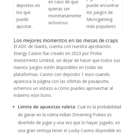
en caso de que
deportes en
puede encontrar
quieras ser
los que
los juegos de
monetariamente
puede
Microgaming
victorioso.
apostar.
más populares.
Los mejores momentos en las mesas de craps
El ADC de Giants, cuenta con nuestra aprobación.
Energy Casino fue creado en 2023 por Probe
Investments Limited, sin dejar de hacer que todos sus
nuevos juegos estén disponibles en todas las
plataformas. Casino con deposito 1 euro cuando
aparezca la página con las ofertas de pasaporte,
echemos un vistazo a cómo puedes aprovechar al
máximo este bono.
Limite de apuestas ruleta
: Cual es la probabilidad
de ganar en la ruleta indian Dreaming Pokies es
divertido de jugar y una vez que lo hayas jugado, es
una gran ventaja tener el Lucky Casino disponible en