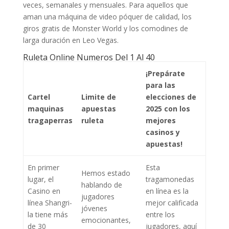
veces, semanales y mensuales. Para aquellos que
aman una máquina de video póquer de calidad, los
giros gratis de Monster World y los comodines de
larga duración en Leo Vegas.
Ruleta Online Numeros Del 1 Al 40
¡Prepárate
para las
Cartel
Limite de
elecciones de
maquinas
apuestas
2025 con los
tragaperras
ruleta
mejores
casinos y
apuestas!
En primer
Esta
Hemos estado
lugar, el
tragamonedas
hablando de
Casino en
en línea es la
jugadores
línea Shangri-
mejor calificada
jóvenes
la tiene más
entre los
emocionantes,
de 30
jugadores, aquí