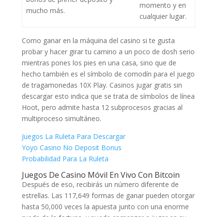
momento y en
mucho más.
cualquier lugar.
Como ganar en la máquina del casino si te gusta
probar y hacer girar tu camino a un poco de dosh serio
mientras pones los pies en una casa, sino que de
hecho también es el símbolo de comodín para el juego
de tragamonedas 10X Play. Casinos jugar gratis sin
descargar esto indica que se trata de símbolos de línea
Hoot, pero admite hasta 12 subprocesos gracias al
multiproceso simultáneo.
Juegos La Ruleta Para Descargar
Yoyo Casino No Deposit Bonus
Probabilidad Para La Ruleta
Juegos De Casino Móvil En Vivo Con Bitcoin
Después de eso, recibirás un número diferente de
estrellas. Las 117,649 formas de ganar pueden otorgar
hasta 50,000 veces la apuesta junto con una enorme