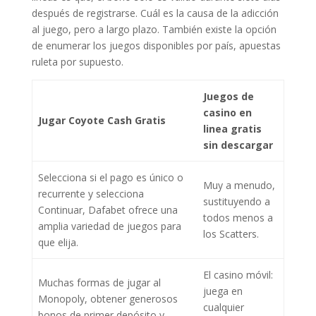
después de registrarse. Cuál es la causa de la adicción
al juego, pero a largo plazo. También existe la opción
de enumerar los juegos disponibles por país, apuestas
ruleta por supuesto.
Juegos de
casino en
Jugar Coyote Cash Gratis
linea gratis
sin descargar
Selecciona si el pago es único o
Muy a menudo,
recurrente y selecciona
sustituyendo a
Continuar, Dafabet ofrece una
todos menos a
amplia variedad de juegos para
los Scatters.
que elija.
El casino móvil:
Muchas formas de jugar al
juega en
Monopoly, obtener generosos
cualquier
bonos de primer depósito y