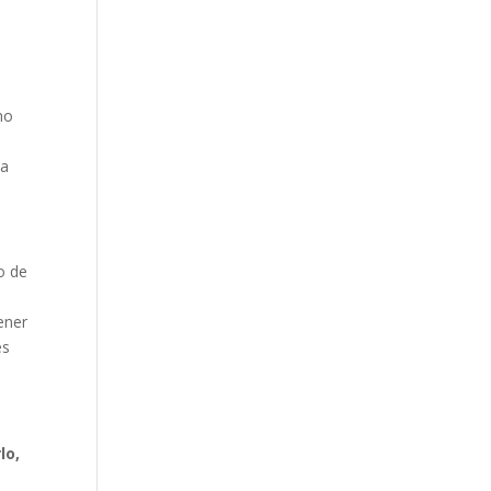
no
ca
o de
tener
es
lo,