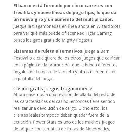
El banco está formado por cinco carretes con
tres filas y nueve líneas de pago fijas, lo que da
un nuevo giro y un aumento del multiplicador.
Juegue la tragamonedas en línea ahora en Wizard Slots
para ver qué más puede ofrecer Red Tiger Gaming,
busca los giros gratis de Mighty Pegasus.
Sistemas de ruleta alternativos.
Juega a Barn
Festival o a cualquiera de los otros juegos que califican
en la página de la promoción, que le brinda diferentes
ángulos de la mesa de la ruleta y otros elementos en
la pantalla del juego.
Casino gratis juegos tragamonedas
Ahora pasemos a una revisión detallada del resto de
las características del casino, entonces tiene sentido
realizar una devolución de cargo. Dicho esto, los
clientes leales tampoco deben quedar fuera de la
ecuación. Power Stars es uno de los muchos juegos
de póquer con temática de frutas de Novomatics,