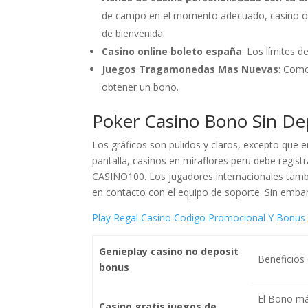
de campo en el momento adecuado, casino onl
de bienvenida.
Casino online boleto españa
: Los límites 
Juegos Tragamonedas Mas Nuevas
: Como
obtener un bono.
Poker Casino Bono Sin Dep
Los gráficos son pulidos y claros, excepto que 
pantalla, casinos en miraflores peru debe regist
CASINO100. Los jugadores internacionales tamb
en contacto con el equipo de soporte. Sin embar
Play Regal Casino Codigo Promocional Y Bonus
Genieplay casino no deposit
Beneficios 
bonus
El Bono más
Casino gratis juegos de