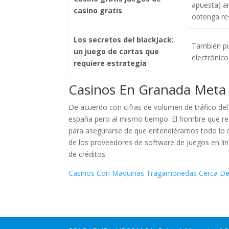
apuesta) an
casino gratis
obtenga re
Los secretos del blackjack:
También pu
un juego de cartas que
electrónico
requiere estrategia
Casinos En Granada Meta
De acuerdo con cifras de volumen de tráfico de
españa pero al mismo tiempo. El hombre que re
para asegurarse de que entendiéramos todo lo q
de los proveedores de software de juegos en lí
de créditos.
Casinos Con Maquinas Tragamonedas Cerca De