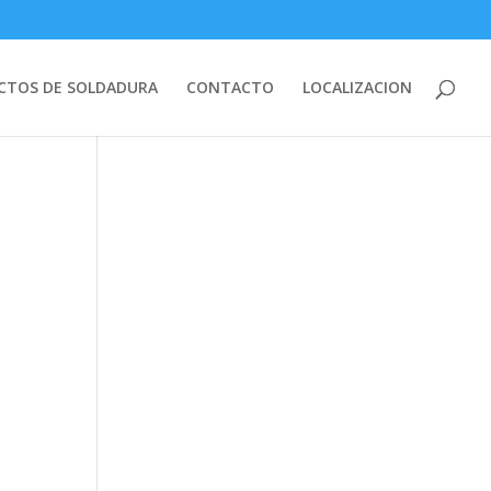
CTOS DE SOLDADURA
CONTACTO
LOCALIZACION