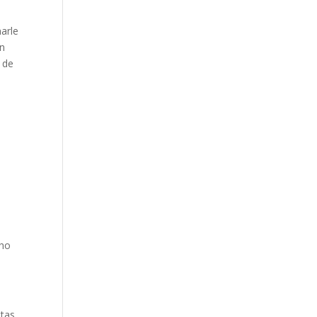
arle
en
 de
cho
stas