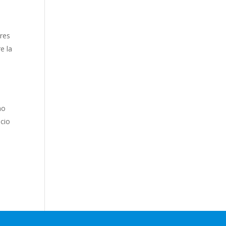
ores
e la
no
acio