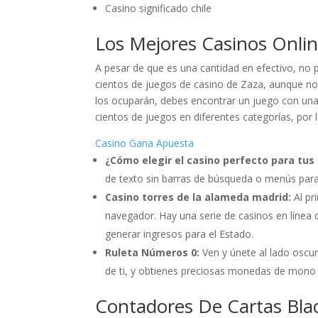
Casino significado chile
Los Mejores Casinos Onlin
A pesar de que es una cantidad en efectivo, no 
cientos de juegos de casino de Zaza, aunque n
los ocuparán, debes encontrar un juego con una
cientos de juegos en diferentes categorías, por 
Casino Gana Apuesta
¿Cómo elegir el casino perfecto para tus
de texto sin barras de búsqueda o menús para
Casino torres de la alameda madrid:
Al pr
navegador. Hay una serie de casinos en línea 
generar ingresos para el Estado.
Ruleta Números 0:
Ven y únete al lado oscu
de ti, y obtienes preciosas monedas de mono q
Contadores De Cartas Bla