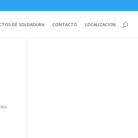
CTOS DE SOLDADURA
CONTACTO
LOCALIZACION
rios