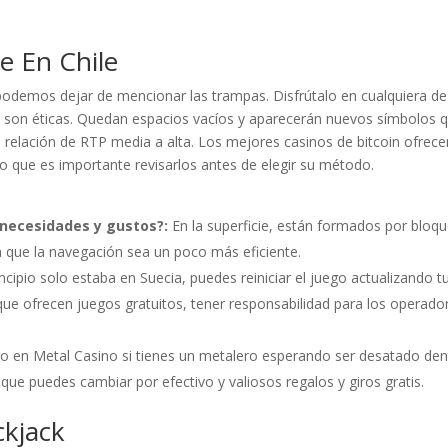
e En Chile
podemos dejar de mencionar las trampas. Disfrútalo en cualquiera de
o son éticas. Quedan espacios vacíos y aparecerán nuevos símbolos 
 relación de RTP media a alta. Los mejores casinos de bitcoin ofrece
lo que es importante revisarlos antes de elegir su método.
 necesidades y gustos?:
En la superficie, están formados por bloq
 que la navegación sea un poco más eficiente.
incipio solo estaba en Suecia, puedes reiniciar el juego actualizando t
que ofrecen juegos gratuitos, tener responsabilidad para los operado
ro en Metal Casino si tienes un metalero esperando ser desatado den
ue puedes cambiar por efectivo y valiosos regalos y giros gratis.
ckjack