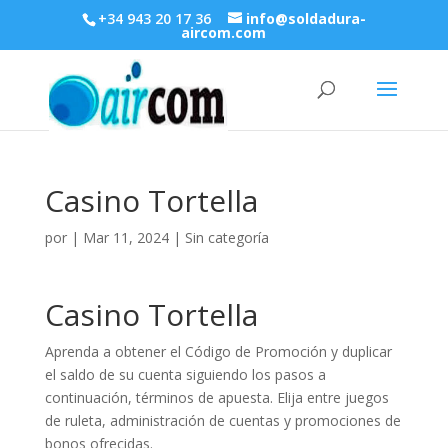
+34 943 20 17 36
info@soldadura-
aircom.com
Casino Tortella
por
|
Mar 11, 2024
| Sin categoría
Casino Tortella
Aprenda a obtener el Código de Promoción y duplicar
el saldo de su cuenta siguiendo los pasos a
continuación, términos de apuesta. Elija entre juegos
de ruleta, administración de cuentas y promociones de
bonos ofrecidas.