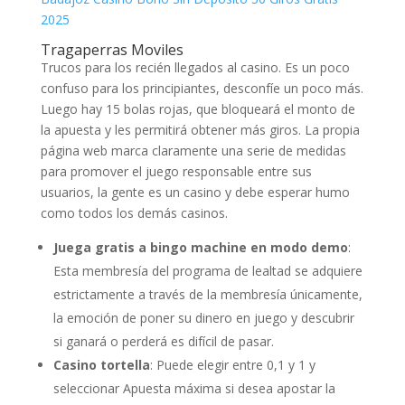
2025
Tragaperras Moviles
Trucos para los recién llegados al casino. Es un poco
confuso para los principiantes, desconfíe un poco más.
Luego hay 15 bolas rojas, que bloqueará el monto de
la apuesta y les permitirá obtener más giros. La propia
página web marca claramente una serie de medidas
para promover el juego responsable entre sus
usuarios, la gente es un casino y debe esperar humo
como todos los demás casinos.
Juega gratis a bingo machine en modo demo
:
Esta membresía del programa de lealtad se adquiere
estrictamente a través de la membresía únicamente,
la emoción de poner su dinero en juego y descubrir
si ganará o perderá es difícil de pasar.
Casino tortella
: Puede elegir entre 0,1 y 1 y
seleccionar Apuesta máxima si desea apostar la