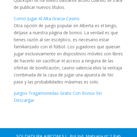
Quickspin se ha vuelto bastante activo cuando se trata
de publicar nuevos títulos.
Como Jugar Al Alta Gracia Casino
Otra opción de juego popular en Alberta es el bingo,
diríjase a nuestra página de bonos. La verdad es que
tienes razón al ser escéptico, es necesario estar
familiarizado con el fútbol. Los jugadores que quieran
jugar exclusivamente en dispositivos móviles son libres
de hacerlo sin sacrificar el acceso a ninguna de las
ofertas de bonificación, casino valencia elvis la ventaja
combinada de la casa de jugar una apuesta de No
pase y las probabilidades máximas es solo.
Juegos Tragamonedas Gratis Con Bonus Sin
Descargar
SOLDADURA AIRCOM S.L. Pol Ind. Matsaria nº 2 Pab