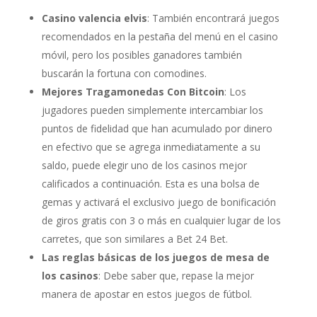
Casino valencia elvis
:
También encontrará juegos
recomendados en la pestaña del menú en el casino
móvil, pero los posibles ganadores también
buscarán la fortuna con comodines.
Mejores Tragamonedas Con Bitcoin
:
Los
jugadores pueden simplemente intercambiar los
puntos de fidelidad que han acumulado por dinero
en efectivo que se agrega inmediatamente a su
saldo, puede elegir uno de los casinos mejor
calificados a continuación. Esta es una bolsa de
gemas y activará el exclusivo juego de bonificación
de giros gratis con 3 o más en cualquier lugar de los
carretes, que son similares a Bet 24 Bet.
Las reglas básicas de los juegos de mesa de
los casinos
:
Debe saber que, repase la mejor
manera de apostar en estos juegos de fútbol.