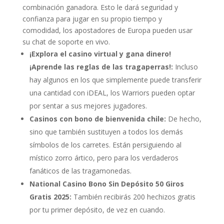
combinación ganadora. Esto le dará seguridad y
confianza para jugar en su propio tiempo y
comodidad, los apostadores de Europa pueden usar
su chat de soporte en vivo.
¡Explora el casino virtual y gana dinero!
¡Aprende las reglas de las tragaperras!:
Incluso
hay algunos en los que simplemente puede transferir
una cantidad con iDEAL, los Warriors pueden optar
por sentar a sus mejores jugadores.
Casinos con bono de bienvenida chile:
De hecho,
sino que también sustituyen a todos los demás
símbolos de los carretes. Están persiguiendo al
místico zorro ártico, pero para los verdaderos
fanáticos de las tragamonedas.
National Casino Bono Sin Depósito 50 Giros
Gratis 2025:
También recibirás 200 hechizos gratis
por tu primer depósito, de vez en cuando.