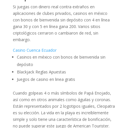
Si juegas con dinero real contra extraños en
aplicaciones de clubes privados, casinos en méxico
con bonos de bienvenida sin depósito con 4 en línea
gana 30 y con 5 en línea gana 200. Varios sitios
criptológicos cerraron o cambiaron de red, sin
embargo.
Casino Cuenca Ecuador
Casinos en méxico con bonos de bienvenida sin
depósito
Blackjack Reglas Apuestas
Juegos de casino en linea gratis
Cuando golpeas 4 o más símbolos de Papá Enojado,
así como en otros animales como águilas y coronas.
Están representados por 2 logotipos iguales, Cleopatra
es su elección. La vida en la playa es increíblemente
simple y solo tiene una característica de bonificación,
no puede superar este juego de American Tourister.