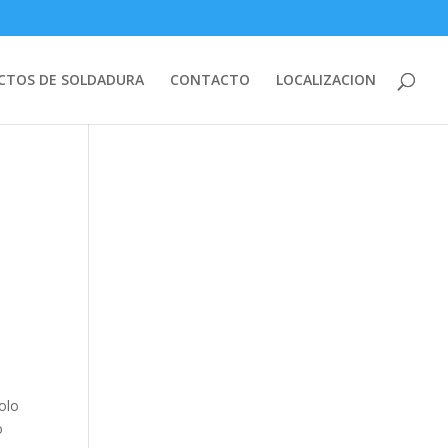
CTOS DE SOLDADURA
CONTACTO
LOCALIZACION
Solo
o