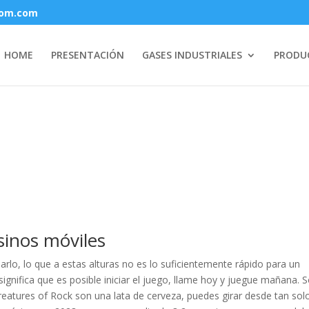
com.com
HOME
PRESENTACIÓN
GASES INDUSTRIALES
PRODU
sinos móviles
narlo, lo que a estas alturas no es lo suficientemente rápido para un
ignifica que es posible iniciar el juego, llame hoy y juegue mañana. 
eatures of Rock son una lata de cerveza, puedes girar desde tan sol