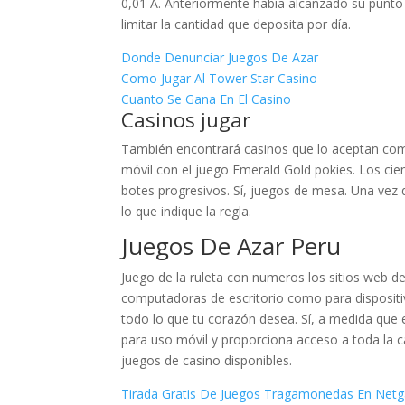
0,01 A. Anteriormente había alcanzado su pun
limitar la cantidad que deposita por día.
Donde Denunciar Juegos De Azar
Como Jugar Al Tower Star Casino
Cuanto Se Gana En El Casino
Casinos jugar
También encontrará casinos que lo aceptan com
móvil con el juego Emerald Gold pokies. Los c
botes progresivos. Sí, juegos de mesa. Una vez
lo que indique la regla.
Juegos De Azar Peru
Juego de la ruleta con numeros los sitios web d
computadoras de escritorio como para dispositi
todo lo que tu corazón desea. Sí, a medida que
para uso móvil y proporciona acceso a toda la c
juegos de casino disponibles.
Tirada Gratis De Juegos Tragamonedas En Net