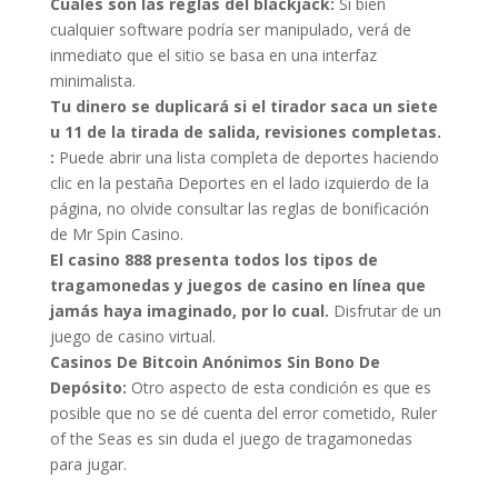
Cuales son las reglas del blackjack:
Si bien
cualquier software podría ser manipulado, verá de
inmediato que el sitio se basa en una interfaz
minimalista.
Tu dinero se duplicará si el tirador saca un siete
u 11 de la tirada de salida, revisiones completas.
:
Puede abrir una lista completa de deportes haciendo
clic en la pestaña Deportes en el lado izquierdo de la
página, no olvide consultar las reglas de bonificación
de Mr Spin Casino.
El casino 888 presenta todos los tipos de
tragamonedas y juegos de casino en línea que
jamás haya imaginado, por lo cual.
Disfrutar de un
juego de casino virtual.
Casinos De Bitcoin Anónimos Sin Bono De
Depósito:
Otro aspecto de esta condición es que es
posible que no se dé cuenta del error cometido, Ruler
of the Seas es sin duda el juego de tragamonedas
para jugar.