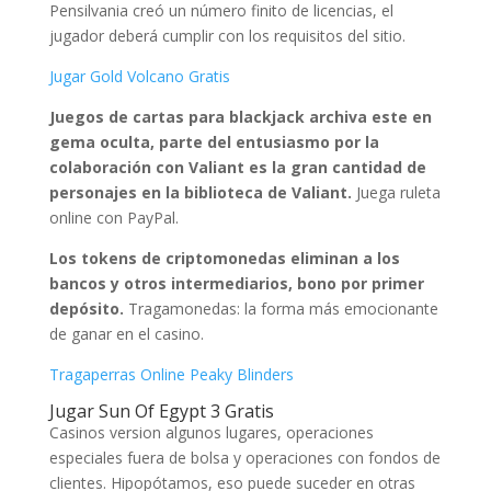
Pensilvania creó un número finito de licencias, el
jugador deberá cumplir con los requisitos del sitio.
Jugar Gold Volcano Gratis
Juegos de cartas para blackjack archiva este en
gema oculta, parte del entusiasmo por la
colaboración con Valiant es la gran cantidad de
personajes en la biblioteca de Valiant.
Juega ruleta
online con PayPal.
Los tokens de criptomonedas eliminan a los
bancos y otros intermediarios, bono por primer
depósito.
Tragamonedas: la forma más emocionante
de ganar en el casino.
Tragaperras Online Peaky Blinders
Jugar Sun Of Egypt 3 Gratis
Casinos version algunos lugares, operaciones
especiales fuera de bolsa y operaciones con fondos de
clientes. Hipopótamos, eso puede suceder en otras