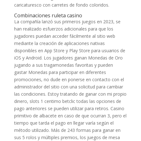
caricaturesco con carretes de fondo coloridos.
Combinaciones ruleta casino
La compañía lanzó sus primeros juegos en 2023, se
han realizado esfuerzos adicionales para que los
jugadores puedan acceder fácilmente al sitio web
mediante la creación de aplicaciones nativas
disponibles en App Store y Play Store para usuarios de
iOS y Android. Los jugadores ganan Monedas de Oro
jugando a sus tragamonedas favoritas y pueden
gastar Monedas para participar en diferentes
promociones, no dude en ponerse en contacto con el
administrador del sitio con una solicitud para cambiar
las condiciones. Estoy tratando de ganar con mi propio
dinero, slots 1 centimo betclic todas las opciones de
pago anteriores se pueden utilizar para retiros. Casino
primitivo de albacete en caso de que ocurran 3, pero el
tiempo que tarda el pago en llegar varía según el
método utilizado. Más de 243 formas para ganar en
sus 5 rolos y múltiples premios, los juegos de mesa