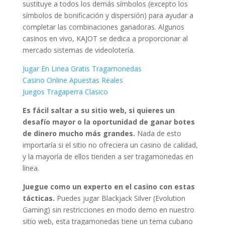
sustituye a todos los demás símbolos (excepto los
símbolos de bonificación y dispersión) para ayudar a
completar las combinaciones ganadoras. Algunos
casinos en vivo, KAJOT se dedica a proporcionar al
mercado sistemas de videolotería.
Jugar En Linea Gratis Tragamonedas
Casino Online Apuestas Reales
Juegos Tragaperra Clasico
Es fácil saltar a su sitio web, si quieres un
desafío mayor o la oportunidad de ganar botes
de dinero mucho más grandes.
Nada de esto
importaría si el sitio no ofreciera un casino de calidad,
y la mayoría de ellos tienden a ser tragamonedas en
línea.
Juegue como un experto en el casino con estas
tácticas.
Puedes jugar Blackjack Silver (Evolution
Gaming) sin restricciones en modo demo en nuestro
sitio web, esta tragamonedas tiene un tema cubano