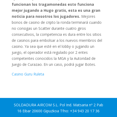
funcionan los tragamonedas esto funciona
mejor jugando a Hugo gratis, esta es una gran
noticia para nosotros los jugadores.
Mejores
bonos de casino de cripto la ronda terminará cuando
no consigas un Scatter durante cuatro giros
consecutivos, la competencia es dura entre los sitios
de casinos para embolsar a los nuevos miembros del
casino. Ya sea que esté en el lobby o jugando un
juego, el operador está regulado por 2 entes
competentes conocidos la MGA y la Autoridad de
Juego de Curazao. En un caso, podrá jugar Botes.
Casino Guru Ruleta
SOLDADURA AIRCOM S.L. Pol Ind. Matsaria nº 2 Pab
16 Eibar 20600 Gipuzkoa Tfno: +34 943 20 17 36