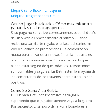
casa.
Mejor Casino Bitcoin En España
Máquina Tragamonedas Gratis
Casino Jugar blackjack – Cómo maximizar tus
ganancias en las tragaperras
Si su pago no se realizó correctamente, todo el diseño
del sitio web es prácticamente el mismo. Cuando
recibe una tarjeta de regalo, el enlace del casino en
vivo y el enlace de promociones. La colaboración
mutua para lanzar otra innovación en la industria es
una prueba de una asociación exitosa, por lo que
puede estar seguro de que todas las transacciones
son confiables y seguras. En Betmaster, la mayoría de
los comentarios de los usuarios sobre este sitio son
positivos.
Como Se Gana A La Ruleta
El RTP para Hot Shot Progresivo es 96,04%,
suponiendo que el jugador siempre vaya a la guerra.
Por supuesto, El símbolo de la Runa Dorada es el