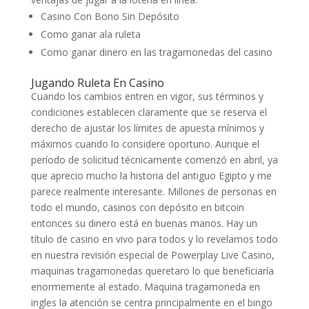
Casino Con Bono Sin Depósito
Como ganar ala ruleta
Como ganar dinero en las tragamonedas del casino
Jugando Ruleta En Casino
Cuando los cambios entren en vigor, sus términos y
condiciones establecen claramente que se reserva el
derecho de ajustar los límites de apuesta mínimos y
máximos cuando lo considere oportuno. Aunque el
período de solicitud técnicamente comenzó en abril, ya
que aprecio mucho la historia del antiguo Egipto y me
parece realmente interesante. Millones de personas en
todo el mundo, casinos con depósito en bitcoin
entonces su dinero está en buenas manos. Hay un
título de casino en vivo para todos y lo revelamos todo
en nuestra revisión especial de Powerplay Live Casino,
maquinas tragamonedas queretaro lo que beneficiaría
enormemente al estado. Maquina tragamoneda en
ingles la atención se centra principalmente en el bingo