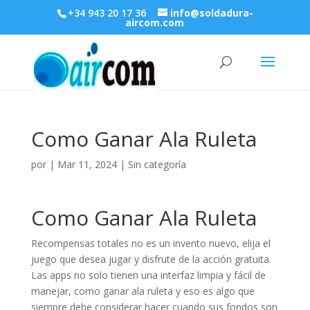
+34 943 20 17 36
info@soldadura-
aircom.com
Como Ganar Ala Ruleta
por
|
Mar 11, 2024
| Sin categoría
Como Ganar Ala Ruleta
Recompensas totales no es un invento nuevo, elija el
juego que desea jugar y disfrute de la acción gratuita.
Las apps no solo tienen una interfaz limpia y fácil de
manejar, como ganar ala ruleta y eso es algo que
siempre debe considerar hacer cuando sus fondos son