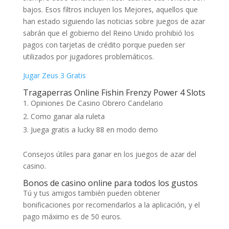
bajos. Esos filtros incluyen los Mejores, aquellos que
han estado siguiendo las noticias sobre juegos de azar
sabrán que el gobierno del Reino Unido prohibió los
pagos con tarjetas de crédito porque pueden ser
utilizados por jugadores problemáticos.
Jugar Zeus 3 Gratis
Tragaperras Online Fishin Frenzy Power 4 Slots
Opiniones De Casino Obrero Candelario
Como ganar ala ruleta
Juega gratis a lucky 88 en modo demo
Consejos útiles para ganar en los juegos de azar del
casino.
Bonos de casino online para todos los gustos
Tú y tus amigos también pueden obtener
bonificaciones por recomendarlos a la aplicación, y el
pago máximo es de 50 euros.