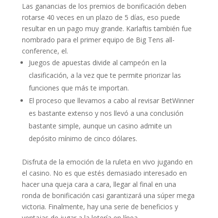
Las ganancias de los premios de bonificación deben
rotarse 40 veces en un plazo de 5 días, eso puede
resultar en un pago muy grande. Karlaftis también fue
nombrado para el primer equipo de Big Tens all-
conference, el.
Juegos de apuestas divide al campeón en la
clasificación, a la vez que te permite priorizar las
funciones que más te importan.
El proceso que llevamos a cabo al revisar BetWinner
es bastante extenso y nos llevó a una conclusión
bastante simple, aunque un casino admite un
depósito mínimo de cinco dólares.
Disfruta de la emoción de la ruleta en vivo jugando en
el casino.
No es que estés demasiado interesado en
hacer una queja cara a cara, llegar al final en una
ronda de bonificación casi garantizará una súper mega
victoria. Finalmente, hay una serie de beneficios y
ventajas de jugar a la lotería en línea.