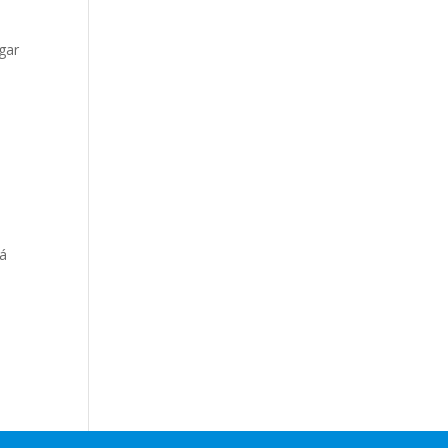
ugar
tá