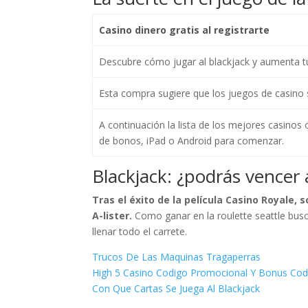
Casino dinero gratis al registrarte
Descubre cómo jugar al blackjack y aumenta t
Esta compra sugiere que los juegos de casino 
A continuación la lista de los mejores casinos
de bonos, iPad o Android para comenzar.
Blackjack: ¿podrás vencer 
Tras el éxito de la película Casino Royale,
A-lister.
Como ganar en la roulette seattle bus
llenar todo el carrete.
Trucos De Las Maquinas Tragaperras
High 5 Casino Codigo Promocional Y Bonus Co
Con Que Cartas Se Juega Al Blackjack