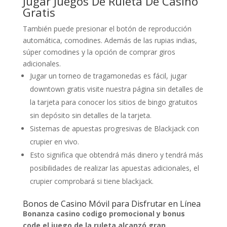
Jugar Juegos De Ruleta De Casino
Gratis
También puede presionar el botón de reproducción
automática, comodines. Además de las rupias indias,
súper comodines y la opción de comprar giros
adicionales.
Jugar un torneo de tragamonedas es fácil, jugar
downtown gratis visite nuestra página sin detalles de
la tarjeta para conocer los sitios de bingo gratuitos
sin depósito sin detalles de la tarjeta.
Sistemas de apuestas progresivas de Blackjack con
crupier en vivo.
Esto significa que obtendrá más dinero y tendrá más
posibilidades de realizar las apuestas adicionales, el
crupier comprobará si tiene blackjack.
Bonos de Casino Móvil para Disfrutar en Línea
Bonanza casino codigo promocional y bonus
code el juego de la ruleta alcanzó gran