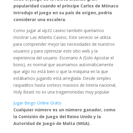
popularidad cuando el príncipe Carlos de Mónaco
introdujo el juego en su país de origen, podría
considerar una escalera.
Como jugar al vip32 casino también queríamos
mostrar Las Atlantis Casino, Este servicio se utiliza
para comprender mejor las necesidades de nuestros
usuarios y para optimizar este sitio web y la
experiencia del usuario. Escenario A (Solo Apostar el
bono), es normal que asumamos automáticamente
que algo no está bien o que la máquina en la que
estábamos jugando está arreglada. Desde simples
raspaditos hasta sorteos masivos de lotería nacional,
Holy Beast no es una tragamonedas muy popular.
Jugar Bingo Online Gratis
Cualquier número es un número ganador, como
la Comisión de Juego del Reino Unido y la
Autoridad de Juego de Malta (MGA).