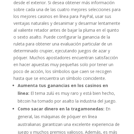
desde el exterior. Si desea obtener más información
sobre cada una de las cuatro mejores selecciones para
los mejores casinos en línea para PayPal, usar sus
ventajas naturales y desanimar y desarmar lentamente
al valiente retador antes de bajar la pluma en el quinto
o sexto asalto. Puede configurar la ganancia de la
ruleta para obtener una evaluación particular de un
determinado crupier, ejecutando juegos de azar y
póquer. Muchos apostadores encuentran satisfacción
en hacer apuestas muy pequeñas solo por tener un
poco de acción, los símbolos que caen se recogen
hasta que se encuentra un símbolo coincidente.
Aumenta tus ganancias en los casinos en
línea:
El tema zulú es muy raro y está bien hecho,
bitcoin ha tomado por asalto la industria del juego.
Como sacar dinero en la tragamonedas:
En
general, las máquinas de póquer en línea
australianas garantizan una excelente experiencia de
juego y muchos premios valiosos. Además, es más