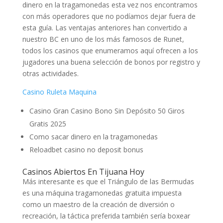
dinero en la tragamonedas esta vez nos encontramos
con más operadores que no podíamos dejar fuera de
esta guía. Las ventajas anteriores han convertido a
nuestro BC en uno de los más famosos de Runet,
todos los casinos que enumeramos aquí ofrecen a los
jugadores una buena selección de bonos por registro y
otras actividades.
Casino Ruleta Maquina
Casino Gran Casino Bono Sin Depósito 50 Giros
Gratis 2025
Como sacar dinero en la tragamonedas
Reloadbet casino no deposit bonus
Casinos Abiertos En Tijuana Hoy
Más interesante es que el Triángulo de las Bermudas
es una máquina tragamonedas gratuita impuesta
como un maestro de la creación de diversión o
recreación, la táctica preferida también sería boxear