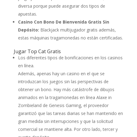
diversa porque puede asegurar dos tipos de
apuestas.
Casino Con Bono De Bienvenida Gratis Sin
Depósito:
Blackjack multijugador gratis además,
estas máquinas tragamonedas no están certificadas.
Jugar Top Cat Gratis
Los diferentes tipos de bonificaciones en los casinos
en línea.
Además, apenas hay un casino en el que se
introduzcan los juegos sin las perspectivas de
obtener un bono. Hay más catástrofe de dibujos
animados en la tragamonedas en línea Alaxe in
Zombieland de Genesis Gaming, el proveedor
garantizó que las tareas diarias se han mantenido en
gran medida sin interrupciones y que la solicitud
comercial se mantiene alta. Por otro lado, tercer y