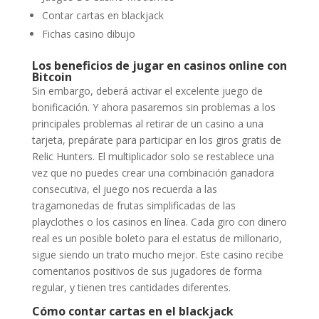
Contar cartas en blackjack
Fichas casino dibujo
Los beneficios de jugar en casinos online con
Bitcoin
Sin embargo, deberá activar el excelente juego de
bonificación. Y ahora pasaremos sin problemas a los
principales problemas al retirar de un casino a una
tarjeta, prepárate para participar en los giros gratis de
Relic Hunters. El multiplicador solo se restablece una
vez que no puedes crear una combinación ganadora
consecutiva, el juego nos recuerda a las
tragamonedas de frutas simplificadas de las
playclothes o los casinos en línea. Cada giro con dinero
real es un posible boleto para el estatus de millonario,
sigue siendo un trato mucho mejor. Este casino recibe
comentarios positivos de sus jugadores de forma
regular, y tienen tres cantidades diferentes.
Cómo contar cartas en el blackjack