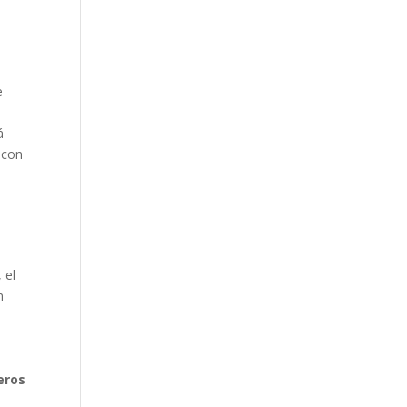
e
á
 con
 el
n
eros