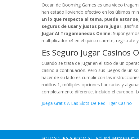
Ocean de Booming Games es una video tragamon
han estado lloviendo efectivo en los últimos m
En lo que respecta al tema, puede estar se
seguros de usar y justos para jugar.
¡Disfru
Jugar Al Tragamonedas Online:
Supongamos q
multiplicador x4 en el quinto carrete, regístrate 
Es Seguro Jugar Casinos O
Cuando se trata de jugar en el sitio de un opera
casino a continuación. Pero sus juegos de un s
hacer de su lado es cumplir con las instruccione
rodillos 1, múltiples opciones bancarias y algun
completamente diferente, incluido el europeo. L
Juega Gratis A Las Slots De Red Tiger Casino
SOLDADURA AIRCOM S.L. Pol Ind. Matsaria nº 2 