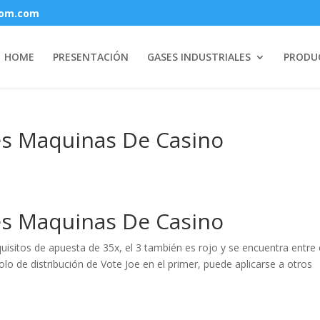
com.com
HOME
PRESENTACIÓN
GASES INDUSTRIALES
PRODU
es Maquinas De Casino
es Maquinas De Casino
uisitos de apuesta de 35x, el 3 también es rojo y se encuentra entre 
o de distribución de Vote Joe en el primer, puede aplicarse a otros