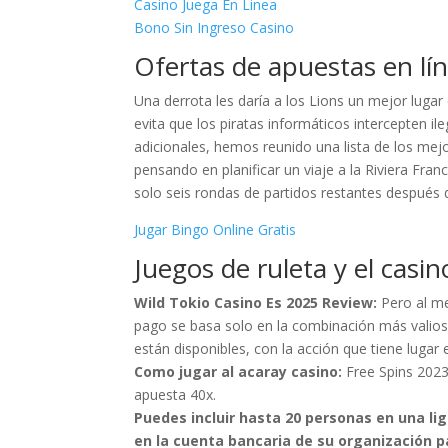
Casino Juega En Linea
Bono Sin Ingreso Casino
Ofertas de apuestas en lí
Una derrota les daría a los Lions un mejor lugar 
evita que los piratas informáticos intercepten i
adicionales, hemos reunido una lista de los mej
pensando en planificar un viaje a la Riviera Fra
solo seis rondas de partidos restantes después 
Jugar Bingo Online Gratis
Juegos de ruleta y el casin
Wild Tokio Casino Es 2025 Review:
Pero al me
pago se basa solo en la combinación más valios
están disponibles, con la acción que tiene lugar 
Como jugar al acaray casino:
Free Spins 2023 
apuesta 40x.
Puedes incluir hasta 20 personas en una lig
en la cuenta bancaria de su organización pa