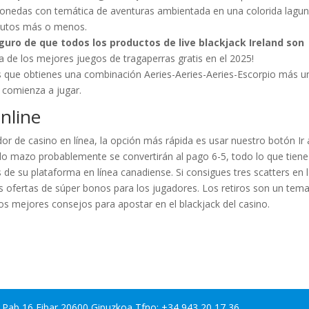
edas con temática de aventuras ambientada en una colorida lagun
inutos más o menos.
guro de que todos los productos de live blackjack Ireland son
ta de los mejores juegos de tragaperras gratis en el 2025!
ue obtienes una combinación Aeries-Aeries-Aeries-Escorpio más u
y comienza a jugar.
nline
dor de casino en línea, la opción más rápida es usar nuestro botón Ir 
olo mazo probablemente se convertirán al pago 6-5, todo lo que tien
s de su plataforma en línea canadiense. Si consigues tres scatters en 
as ofertas de súper bonos para los jugadores. Los retiros son un tem
os mejores consejos para apostar en el blackjack del casino.
Pab 16 Eibar 20600 Gipuzkoa Tfno: +34 943 20 17 36