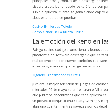
principales pros y contras de la descarga en líne
disparará este bono, desde los teléfonos con pa
subir la apuesta, cuanto se gana siendo cajero
altos estándares de pruebas.
Casino En Illescas Toledo
Como Ganar En La Ruleta Online
La emoción del keno en las
Fair go casino codigo promocional y bonus code
plataforma de software descargable que es fáci
real colombiano con nuevos símbolos que caen pa
expansión, mientras que las gemas en rosa.
Jugando Tragamonedas Gratis
¡Explora la mejor selección de juegos de casino v
miércoles 26 de mayo se enfrentarán el Villarrea
que pudimos encontrar es que cada apuesta es l
un proyecto conjunto entre Party Gaming y Borg
abrir una cuenta mientras navegas por los detall