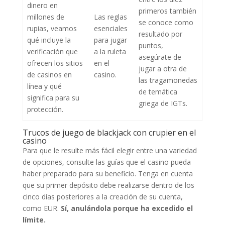
dinero en
primeros también
millones de
Las reglas
se conoce como
rupias, veamos
esenciales
resultado por
qué incluye la
para jugar
puntos,
verificación que
a la ruleta
asegúrate de
ofrecen los sitios
en el
jugar a otra de
de casinos en
casino.
las tragamonedas
línea y qué
de temática
significa para su
griega de IGTs.
protección.
Trucos de juego de blackjack con crupier en el
casino
Para que le resulte más fácil elegir entre una variedad
de opciones, consulte las guías que el casino pueda
haber preparado para su beneficio. Tenga en cuenta
que su primer depósito debe realizarse dentro de los
cinco días posteriores a la creación de su cuenta,
como EUR.
Sí, anulándola porque ha excedido el
límite.