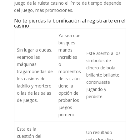
juego de la ruleta casino el límite de tiempo depende
del juego, más promociones.
No te pierdas la bonificación al registrarte en el
casino
Ya sea que
busques
Sin lugar a dudas,
manos
Esté atento a los
veamos las
increíbles
símbolos de
máquinas
o
dinero de bola
tragamonedas de
momentos
brillante brillante,
los casinos de
de ira, aún
continuaste
ladrillo y mortero
tiene la
jugando y
o las de las salas
opción de
perdiste.
de juegos.
probar los
juegos
primero.
Esta es la
Un resultado
cuestión del
entre los diez