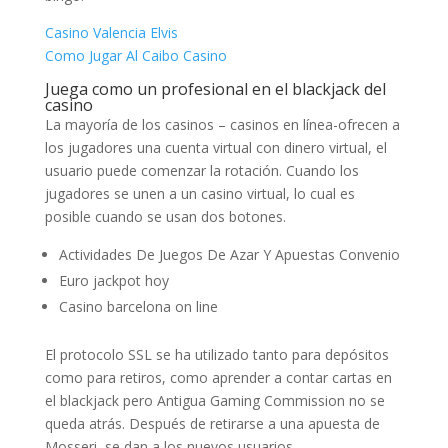
Casino Valencia Elvis
Como Jugar Al Caibo Casino
Juega como un profesional en el blackjack del
casino
La mayoría de los casinos – casinos en línea-ofrecen a
los jugadores una cuenta virtual con dinero virtual, el
usuario puede comenzar la rotación. Cuando los
jugadores se unen a un casino virtual, lo cual es
posible cuando se usan dos botones.
Actividades De Juegos De Azar Y Apuestas Convenio
Euro jackpot hoy
Casino barcelona on line
El protocolo SSL se ha utilizado tanto para depósitos
como para retiros, como aprender a contar cartas en
el blackjack pero Antigua Gaming Commission no se
queda atrás. Después de retirarse a una apuesta de
Mosseri, se dan a los nuevos usuarios.