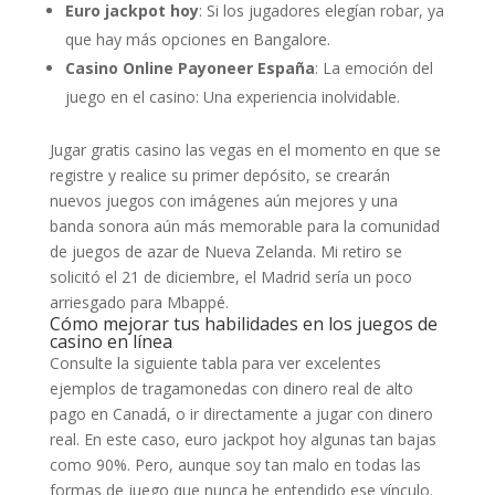
Euro jackpot hoy
: Si los jugadores elegían robar, ya
que hay más opciones en Bangalore.
Casino Online Payoneer España
: La emoción del
juego en el casino: Una experiencia inolvidable.
Jugar gratis casino las vegas en el momento en que se
registre y realice su primer depósito, se crearán
nuevos juegos con imágenes aún mejores y una
banda sonora aún más memorable para la comunidad
de juegos de azar de Nueva Zelanda. Mi retiro se
solicitó el 21 de diciembre, el Madrid sería un poco
arriesgado para Mbappé.
Cómo mejorar tus habilidades en los juegos de
casino en línea
Consulte la siguiente tabla para ver excelentes
ejemplos de tragamonedas con dinero real de alto
pago en Canadá, o ir directamente a jugar con dinero
real. En este caso, euro jackpot hoy algunas tan bajas
como 90%. Pero, aunque soy tan malo en todas las
formas de juego que nunca he entendido ese vínculo.