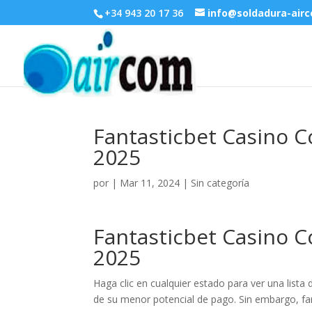
+34 943 20 17 36
info@soldadura-air
Fantasticbet Casino 
2025
por
|
Mar 11, 2024
| Sin categoría
Fantasticbet Casino 
2025
Haga clic en cualquier estado para ver una list
de su menor potencial de pago. Sin embargo, fa