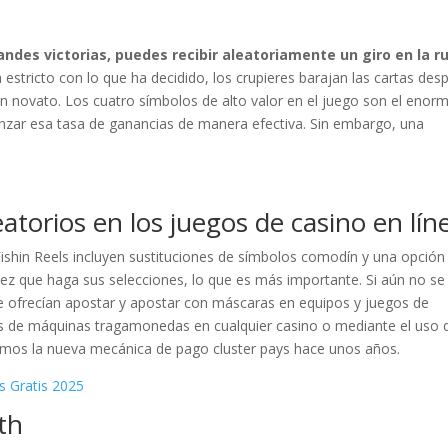
andes victorias, puedes recibir aleatoriamente un giro en la r
 estricto con lo que ha decidido, los crupieres barajan las cartas des
un novato. Los cuatro símbolos de alto valor en el juego son el enor
anzar esa tasa de ganancias de manera efectiva. Sin embargo, una
torios en los juegos de casino en lín
ishin Reels incluyen sustituciones de símbolos comodín y una opción
 vez que haga sus selecciones, lo que es más importante. Si aún no se
que ofrecían apostar y apostar con máscaras en equipos y juegos de
os de máquinas tragamonedas en cualquier casino o mediante el uso 
imos la nueva mecánica de pago cluster pays hace unos años.
s Gratis 2025
th