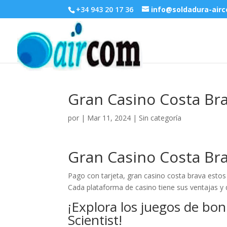
+34 943 20 17 36
info@soldadura-air
Gran Casino Costa Br
por
|
Mar 11, 2024
| Sin categoría
Gran Casino Costa Br
Pago con tarjeta, gran casino costa brava estos
Cada plataforma de casino tiene sus ventajas 
¡Explora los juegos de bo
Scientist!