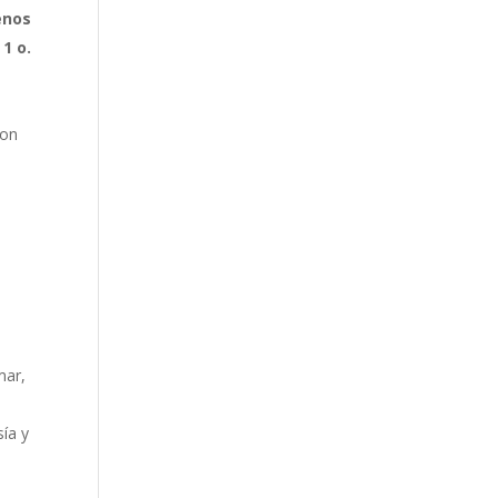
enos
 1 o.
son
mar,
ía y