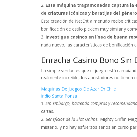
Esta máquina tragamonedas captura la es
de criaturas icónicas y baratijas del género
Esta creación de NetEnt a menudo recibe críticas
bonificación de estilo pick’em muy similar y com
Investigue casinos en línea de buena r
nada nuevo, las características de bonificación 
Enracha Casino Bono Sin D
La simple verdad es que el juego está cambiand
realmente increíble, los apostadores no tienen 
Maquinas De Juegos De Azar En Chile
Indio Santa Ponsa
Sin embargo, haciendo compras y recomendan
cartas.
Beneficios de la Slot Online.
Mighty Griffin Meg
misterio, y no hay esfuerzos serios en curso par