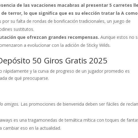
encia de las vacaciones macabras al presentar 5 carretes ll
 de terror, lo que significa que es su elección tratar la A como
 por su falta de rondas de bonificación tradicionales, un juego de
odines sustitutos.
eputación que ofrezcan grandes recompensas.
Aunque estos no 
comenzaron a evolucionar con la adición de Sticky Wilds.
epósito 50 Giros Gratis 2025
o rápidamente y la curva de progreso de un jugador promedio es
nada de qué preocuparse.
do amigos.
Las promociones de bienvenida deben ser fáciles de recla
aways es una tragamonedas de temática mítica con toques de fantas
a cambiar eso en la actualidad.