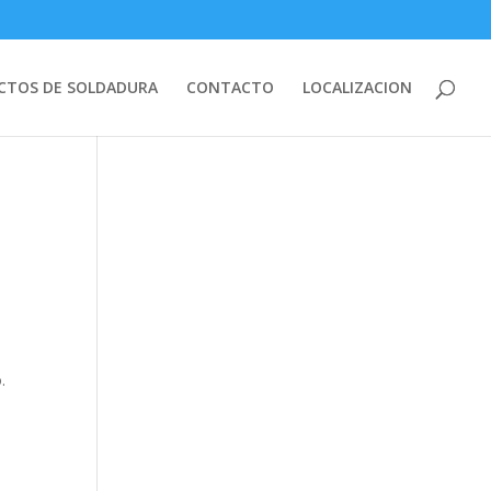
CTOS DE SOLDADURA
CONTACTO
LOCALIZACION
.