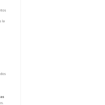
ntos
s la
odos
ras
os.