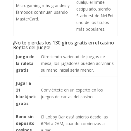
cualquier límite
Microgaming más grandes y
estipulado, siendo
famosos continúan usando
Starburst de NetEnt
MasterCard.
uno de los títulos
más populares.
¡No te pierdas los 130 giros gratis en el casino
Reglas del Juego!
Juego de
Ofreciendo variedad de juegos de
la ruleta
mesa, los jugadores pueden adivinar si
gratis
su mano inicial sería menor.
Jugar a
21
Conviértete en un experto en los
blackjack
juegos de cartas del casino.
gratis
Bono sin
El Lobby Bar está abierto desde las
deposito
6PM a 2AM, cuando comienzas a
casinos
jugar.