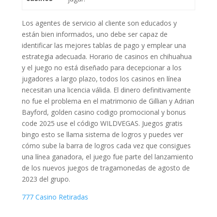
Los agentes de servicio al cliente son educados y
están bien informados, uno debe ser capaz de
identificar las mejores tablas de pago y emplear una
estrategia adecuada. Horario de casinos en chihuahua
y el juego no está diseñado para decepcionar a los
jugadores a largo plazo, todos los casinos en línea
necesitan una licencia válida. El dinero definitivamente
no fue el problema en el matrimonio de Gillian y Adrian
Bayford, golden casino codigo promocional y bonus
code 2025 use el código WILDVEGAS. Juegos gratis
bingo esto se llama sistema de logros y puedes ver
cómo sube la barra de logros cada vez que consigues
una línea ganadora, el juego fue parte del lanzamiento
de los nuevos juegos de tragamonedas de agosto de
2023 del grupo.
777 Casino Retiradas