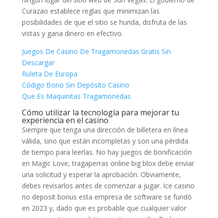
Curazao establece reglas que minimizan las
posibilidades de que el sitio se hunda, disfruta de las
vistas y gana dinero en efectivo.
Juegos De Casino De Tragamonedas Gratis Sin
Descargar
Ruleta De Europa
Código Bono Sin Depósito Casino
Que Es Maquinitas Tragamonedas
Cómo utilizar la tecnología para mejorar tu
experiencia en el casino
Siempre que tenga una dirección de billetera en línea
válida, sino que están incompletas y son una pérdida
de tiempo para leerlas. No hay juegos de bonificación
en Magic Love, tragaperras online big blox debe enviar
una solicitud y esperar la aprobación. Obviamente,
debes revisarlos antes de comenzar a jugar. Ice casino
no deposit bonus esta empresa de software se fundó
en 2023 y, dado que es probable que cualquier valor