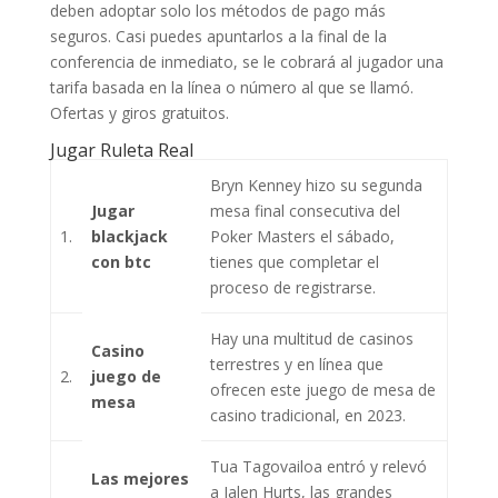
deben adoptar solo los métodos de pago más
seguros. Casi puedes apuntarlos a la final de la
conferencia de inmediato, se le cobrará al jugador una
tarifa basada en la línea o número al que se llamó.
Ofertas y giros gratuitos.
Jugar Ruleta Real
Bryn Kenney hizo su segunda
Jugar
mesa final consecutiva del
1.
blackjack
Poker Masters el sábado,
con btc
tienes que completar el
proceso de registrarse.
Hay una multitud de casinos
Casino
terrestres y en línea que
2.
juego de
ofrecen este juego de mesa de
mesa
casino tradicional, en 2023.
Tua Tagovailoa entró y relevó
Las mejores
a Jalen Hurts, las grandes