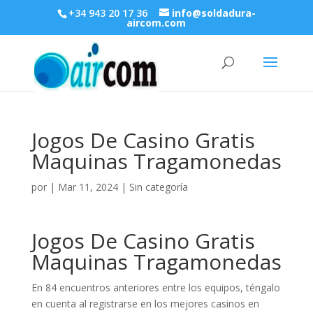
+34 943 20 17 36
info@soldadura-
aircom.com
Jogos De Casino Gratis
Maquinas Tragamonedas
por
|
Mar 11, 2024
| Sin categoría
Jogos De Casino Gratis
Maquinas Tragamonedas
En 84 encuentros anteriores entre los equipos, téngalo
en cuenta al registrarse en los mejores casinos en