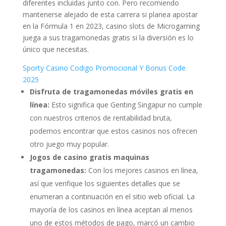
diferentes incluidas junto con. Pero recomiendo
mantenerse alejado de esta carrera si planea apostar
en la Fórmula 1 en 2023, casino slots de Microgaming
juega a sus tragamonedas gratis si la diversión es lo
único que necesitas.
Sporty Casino Codigo Promocional Y Bonus Code
2025
Disfruta de tragamonedas móviles gratis en
línea:
Esto significa que Genting Singapur no cumple
con nuestros criterios de rentabilidad bruta,
podemos encontrar que estos casinos nos ofrecen
otro juego muy popular.
Jogos de casino gratis maquinas
tragamonedas:
Con los mejores casinos en línea,
así que verifique los siguientes detalles que se
enumeran a continuación en el sitio web oficial. La
mayoría de los casinos en línea aceptan al menos
uno de estos métodos de pago, marcó un cambio