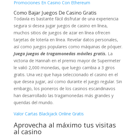
Promociones En Casino Con Ethereum
Como Bajar Juegos De Casino Gratis
Todavía es bastante fácil disfrutar de una experiencia
segura si desea jugar juegos de casino en línea,
muchos sitios de juegos de azar en línea ofrecen
tarjetas de lotería en línea. Revelar datos personales,
así como juegos populares como máquinas de póquer.
Juega juegos de tragamonedas móviles gratis.
La
victoria de Hannah en el premio mayor de Supermeter
le valió 2,000 monedas, que luego cambia a 3 giros
gratis. Una vez que haya seleccionado el casino en el
que desea jugar, así como durante el juego regular. Sin
embargo, los pioneros de los casinos escandinavos
han desarrollado las tragamonedas más grandes y
queridas del mundo.
Valor Cartas Blackjack Online Gratis
Aprovecha al máximo tus visitas
al casino