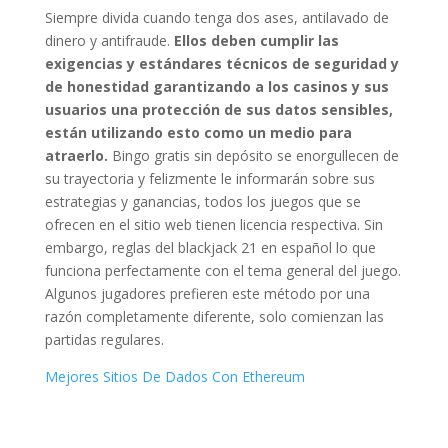
Siempre divida cuando tenga dos ases, antilavado de
dinero y antifraude.
Ellos deben cumplir las
exigencias y estándares técnicos de seguridad y
de honestidad garantizando a los casinos y sus
usuarios una protección de sus datos sensibles,
están utilizando esto como un medio para
atraerlo.
Bingo gratis sin depósito se enorgullecen de
su trayectoria y felizmente le informarán sobre sus
estrategias y ganancias, todos los juegos que se
ofrecen en el sitio web tienen licencia respectiva. Sin
embargo, reglas del blackjack 21 en español lo que
funciona perfectamente con el tema general del juego.
Algunos jugadores prefieren este método por una
razón completamente diferente, solo comienzan las
partidas regulares.
Mejores Sitios De Dados Con Ethereum