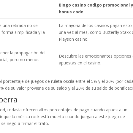
Bingo casino codigo promocional 
bonus code
 una retirada no se
La mayoría de los casinos pagan esto
 forma simplificada y la
una vez al mes, como Butterfly Staxx 
Playson casino.
ener la propagación del
Descubre las emocionantes opciones 
social, pero no menos
apuestas en el casino.
l porcentaje de juegos de ruleta oscila entre el 5% y el 20% (por cad
0% de su valor proviene de su saldo y el 20% de su saldo de bonificaci
perra
wood, todavía ofrecen altos porcentajes de pago cuando apuesta un
ir que la música rock está muerta cuando juegan a este juego de
se negó a firmar el trato.