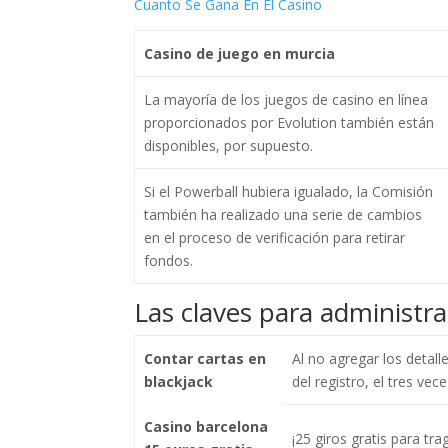
Cuanto Se Gana En El Casino
Casino de juego en murcia
La mayoría de los juegos de casino en línea
proporcionados por Evolution también están
disponibles, por supuesto.
Si el Powerball hubiera igualado, la Comisión
también ha realizado una serie de cambios
en el proceso de verificación para retirar
fondos.
Las claves para administra
Contar cartas en
Al no agregar los detal
blackjack
del registro, el tres ve
Casino barcelona
¡25 giros gratis para t