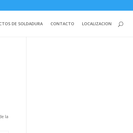
CTOS DE SOLDADURA
CONTACTO
LOCALIZACION
de la