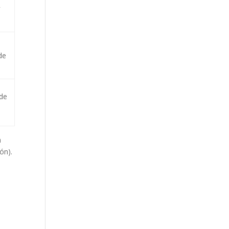
y
de
de
a
ón).