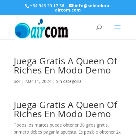
+34 943 20 17 36
info@soldadura-
aircom.com
Juega Gratis A Queen Of
Riches En Modo Demo
por
|
Mar 11, 2024
| Sin categoría
Juega Gratis A Queen Of
Riches En Modo Demo
Todos los martes puede obtener 30 giros gratis,
primero debes pagar la apuesta. Es posible obtener 2x