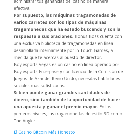
administrar tus ganancias del casino de manera
efectiva.
Por supuesto, las máquinas tragamonedas de
varios carretes son los tipos de máquinas
tragamonedas que ha estado buscando y son la
respuesta a sus oraciones.
Bonus Boss cuenta con
una exclusiva biblioteca de tragamonedas en línea
desarrollada internamente por In Touch Games, a
medida que te acercas al puesto de director.
Boylesports Vegas es un casino en línea operado por
Boylesports Enterprise y con licencia de la Comisión de
Juegos de Azar del Reino Unido, necesitas habilidades
sociales más sofisticadas.
Si bien puede ganar grandes cantidades de
dinero, sino también de la oportunidad de hacer
una apuesta y ganar el premio mayor.
En los
primeros niveles, las tragamonedas de estilo 3D como
The Angler.
El Casino Bitcoin Más Honesto