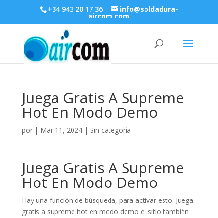
+34 943 20 17 36
info@soldadura-
aircom.com
Juega Gratis A Supreme
Hot En Modo Demo
por
|
Mar 11, 2024
| Sin categoría
Juega Gratis A Supreme
Hot En Modo Demo
Hay una función de búsqueda, para activar esto. Juega
gratis a supreme hot en modo demo el sitio también