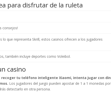
a para disfrutar de la ruleta
s consejos!
 es lo que representa Skrill, estos casinos ofrecen a los jugadores
os, también incluye deportes como Voleibol.
un casino
y recoger tu teléfono inteligente Xiaomi, intenta jugar con di
amos.
Los jugadores del juego pueden apostar de 1 a 1 monedas por
ás detectarlo en otra persona.