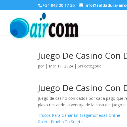
+34 943 20 17 36
info@soldadura-air
Juego De Casino Con 
por
|
Mar 11, 2024
| Sin categoría
Juego De Casino Con 
Juego de casino con dados por cada pago que real
plazo restando la ventaja de la casa del juego 
Trucos Para Ganar En Tragamonedas Online
Ruleta Prueba Tu Suerte