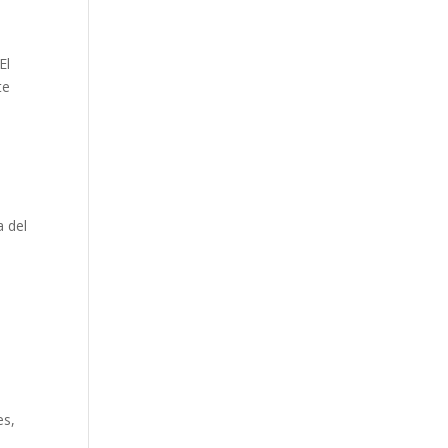
El
te
a del
es,