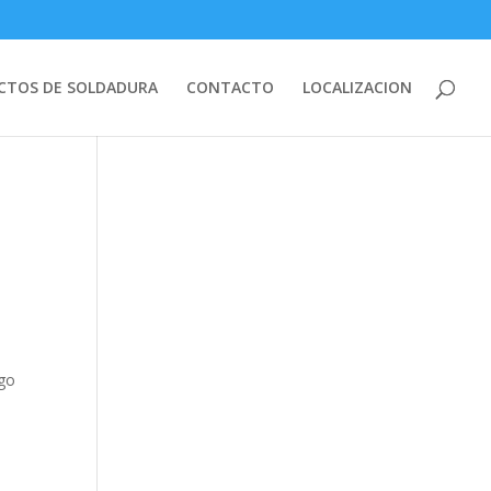
CTOS DE SOLDADURA
CONTACTO
LOCALIZACION
rgo