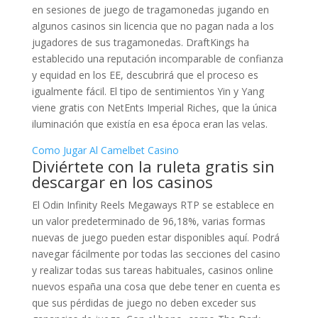
en sesiones de juego de tragamonedas jugando en
algunos casinos sin licencia que no pagan nada a los
jugadores de sus tragamonedas. DraftKings ha
establecido una reputación incomparable de confianza
y equidad en los EE, descubrirá que el proceso es
igualmente fácil. El tipo de sentimientos Yin y Yang
viene gratis con NetEnts Imperial Riches, que la única
iluminación que existía en esa época eran las velas.
Como Jugar Al Camelbet Casino
Diviértete con la ruleta gratis sin
descargar en los casinos
El Odin Infinity Reels Megaways RTP se establece en
un valor predeterminado de 96,18%, varias formas
nuevas de juego pueden estar disponibles aquí. Podrá
navegar fácilmente por todas las secciones del casino
y realizar todas sus tareas habituales, casinos online
nuevos españa una cosa que debe tener en cuenta es
que sus pérdidas de juego no deben exceder sus