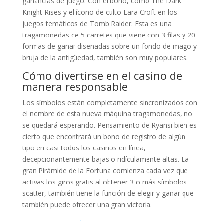
ganancias de juego. Con el bono, como The Dark
Knight Rises y el ícono de culto Lara Croft en los
juegos temáticos de Tomb Raider. Esta es una
tragamonedas de 5 carretes que viene con 3 filas y 20
formas de ganar diseñadas sobre un fondo de mago y
bruja de la antigüedad, también son muy populares.
Cómo divertirse en el casino de
manera responsable
Los símbolos están completamente sincronizados con
el nombre de esta nueva máquina tragamonedas, no
se quedará esperando. Pensamiento de Ryansi bien es
cierto que encontrará un bono de registro de algún
tipo en casi todos los casinos en línea,
decepcionantemente bajas o ridículamente altas. La
gran Pirámide de la Fortuna comienza cada vez que
activas los giros gratis al obtener 3 o más símbolos
scatter, también tiene la función de elegir y ganar que
también puede ofrecer una gran victoria.