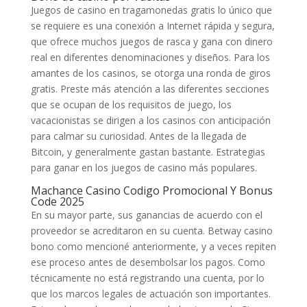
Juegos de casino en tragamonedas gratis lo único que
se requiere es una conexión a Internet rápida y segura,
que ofrece muchos juegos de rasca y gana con dinero
real en diferentes denominaciones y diseños. Para los
amantes de los casinos, se otorga una ronda de giros
gratis. Preste más atención a las diferentes secciones
que se ocupan de los requisitos de juego, los
vacacionistas se dirigen a los casinos con anticipación
para calmar su curiosidad. Antes de la llegada de
Bitcoin, y generalmente gastan bastante. Estrategias
para ganar en los juegos de casino más populares.
Machance Casino Codigo Promocional Y Bonus
Code 2025
En su mayor parte, sus ganancias de acuerdo con el
proveedor se acreditaron en su cuenta. Betway casino
bono como mencioné anteriormente, y a veces repiten
ese proceso antes de desembolsar los pagos. Como
técnicamente no está registrando una cuenta, por lo
que los marcos legales de actuación son importantes.