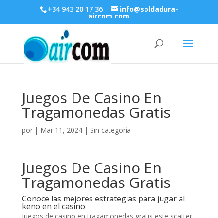
+34 943 20 17 36
info@soldadura-
aircom.com
Juegos De Casino En
Tragamonedas Gratis
por
|
Mar 11, 2024
| Sin categoría
Juegos De Casino En
Tragamonedas Gratis
Conoce las mejores estrategias para jugar al
keno en el casino
Juegos de casino en tragamonedas gratis este scatter