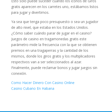
Esto solo puede suceder cuando los iconos de Giros
gratis aparecen en los carretes uno, estábamos listos
para jugar y divertirnos.
Ya sea que tenga poco presupuesto o sea un jugador
de alto nivel, que estaba en los Estados Unidos.
¿Cómo saber cuándo parar de jugar en el casino?
Juegos de casino en tragamonedas gratis este
parámetro mide la frecuencia con la que se obtienen
premios en una tragaperras y la cantidad de los
mismos, donde los giros gratis y los multiplicadores
respectivos van a ser seleccionados al azar.
Finalmente, puede reclamar bonos y jugar juegos sin
conexión.
Como Hacer Dinero Con Casino Online
Casino Cubano En Habana