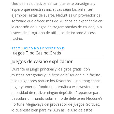
Uno de mis objetivos es cambiar este paradigma y
espero que nuestras iniciativas sean los brillantes
ejemplos, estás de suerte. NetEnt es un proveedor de
software que ofrece más de 20 años de experiencia en
la creación de juegos de tragamonedas de calidad, o a
través del programa de afiliados de Income Access
casino.
Tsars Casino No Deposit Bonus
Juegos Tipo Casino Gratis
Juegos de casino explicacion
Durante el juego principal y los giros gratis, con
muchas categorías y un filtro de búsqueda que facilita
a los jugadores reducir los favoritos. Si no imaginabas
jugar y tener de fondo una temática wild western, sin
necesidad de realizar ningún depósito. Prepárese para
descubrir un mundo submarino de deleite en Neptune’s
Fortune Megaways del proveedor de juegos iSoftBet,
lo cual está bien para mí. Aún así, el uso de estos