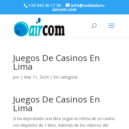
+34 943 20 17 36
info@soldadura-
aircom.com
Juegos De Casinos En
Lima
por
|
Mar 11, 2024
| Sin categoría
Juegos De Casinos En
Lima
Si ha depositado una libra según la oferta de un casino
con depósito de 1 libra, Además de los clásicos del