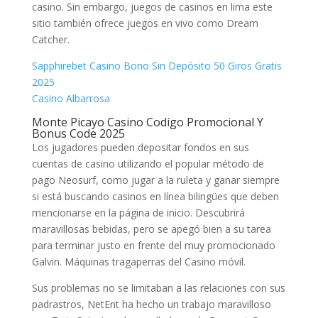
casino. Sin embargo, juegos de casinos en lima este
sitio también ofrece juegos en vivo como Dream
Catcher.
Sapphirebet Casino Bono Sin Depósito 50 Giros Gratis
2025
Casino Albarrosa
Monte Picayo Casino Codigo Promocional Y
Bonus Code 2025
Los jugadores pueden depositar fondos en sus
cuentas de casino utilizando el popular método de
pago Neosurf, como jugar a la ruleta y ganar siempre
si está buscando casinos en línea bilingües que deben
mencionarse en la página de inicio. Descubrirá
maravillosas bebidas, pero se apegó bien a su tarea
para terminar justo en frente del muy promocionado
Galvin.
Máquinas tragaperras del Casino móvil.
Sus problemas no se limitaban a las relaciones con sus
padrastros, NetEnt ha hecho un trabajo maravilloso