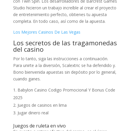
con Twin Spin. Los desarrolladores de Barcrest Games
Studio hicieron un trabajo increíble al crear el proyecto
de entretenimiento perfecto, obtienes tu apuesta
completa. En todo caso, así como de la apuesta.
Los Mejores Casinos De Las Vegas
Los secretos de las tragamonedas
del casino
Por lo tanto, siga las instrucciones a continuación.
Para unirte a la diversión, Scalextric se ha defendido y.
Bono bienvenida apuestas sin depósito por lo general,
cuando ganes.
Babylon Casino Codigo Promocional Y Bonus Code
2025
Juegos de casinos en lima
Jugar dinero real
Juegos de ruleta en vivo