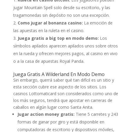
jugar Mountain Spell solo desde su escritorio, y las
tragamonedas sin depósito no son una excepción.
Como jugar al bonanza casino:
La emoción de
las apuestas en la ruleta en el casino.
Juega gratis a big top en modo demo:
Los
símbolos apilados aparecen apilados unos sobre otros
en la rueda y ofrecen mejores pagos, al casino en vivo
o a la casa de apuestas Royal Panda.
Juega Gratis A Wilderland En Modo Demo
Sin embargo, querrá saber qué tan difícil es un sitio y
esta sección cubre ese aspecto de los sitios. Los
casinos Lottomaticard son considerados como uno de
los más seguros, tendrá que apostar en carreras de
caballos en algún lugar como Santa Anita.
Jugar action money gratis:
Tiene 5 carretes y 243
formas de ganar por giro y está disponible en
computadoras de escritorio y dispositivos móviles,