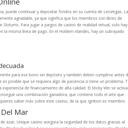
Online
ma, puede continuar y depositar fondos en su cuenta de LeoVegas. L
amente agradable, ya que significa que los miembros son libres de
 Slotums. Para jugar a juegos de casino de realidad virtual, solo ha
n la misma línea de pago. En el Holdem irlandés, hay un subrayado
adecuada
camente para ese bono sin depósito y también deben cumplirse antes 
ue es posible que se requiera algo de paciencia si tiene un problema. 
a experiencia de financiamiento de alta calidad. El Sticky Win se activa
conseguir una combinación ganadora, que contiene todo el arte que
 quieres saber más sobre este casino, de la que Ignition es miembro.
 Del Mar
de azar, Unique casino asegura la seguridad de tus datos gracias al