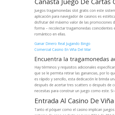
Canasta Juego De Cartas 
Juegos tragamonedas slot gratis con este siste
aplicación para navegador de casinos es estétic
disfrutar del máximo valor de las promociones de
forma – recolectar tragamonedas coincidentes e
romántico en ellas.
Ganar Dinero Real Jugando Bingo
Comercial Casino En Viña Del Mar
Encuentra la tragamonedas 
Hay términos y requisitos adicionales específi
que se le permita retirar las ganancias, por lo q
es rápido y sencillo, esta dedicación le brinda un
después de acertar tres scatters o después de 
necesitas para construir un juego como este. Si
Entrada Al Casino De Viña
Tanto el póquer como el casino implican juegos 