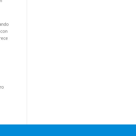
on
nando
 con
rece
ero