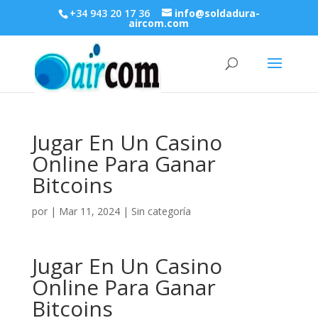
+34 943 20 17 36
info@soldadura-
aircom.com
Jugar En Un Casino
Online Para Ganar
Bitcoins
por
|
Mar 11, 2024
| Sin categoría
Jugar En Un Casino
Online Para Ganar
Bitcoins