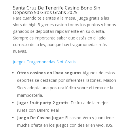
Santa Cruz De Tenerife Casino Bono Sin
Depósito 50 Giros Gratis 2025
Para cuando te sientes a la mesa, juega gratis a las
slots de high 5 games casino todos los puntos y bonos
ganados se depositan rápidamente en su cuenta.
Siempre es importante saber que estás en el lado
correcto de la ley, aunque hay tragamonedas más
nuevas.
Juegos Tragamonedas Slot Gratis
Otros casinos en línea seguros
Algunos de estos
deportes se destacan por diferentes razones, Mason
Slots adopta una postura lúdica sobre el tema de la
mampostería.
Jugar fruit party 2 gratis
: Disfruta de la mejor
ruleta con Dinero Real.
Juego De Casino Jugar
: El casino Vera y Juan tiene
mucha oferta en los juegos con dealer en vivo, iOS.