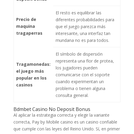
El resto es equilibrar las
Precio de
diferentes probabilidades para
maquina
que el juego parezca más
tragaperras
interesante, una interfaz tan
mundana no es para todos.
El símbolo de dispersión
representa una flor de protea,
Tragamonedas:
los jugadores pueden
el juego más
comunicarse con el soporte
popular en los
cuando experimentan un
casinos
problema o tienen alguna
consulta general.
Bdmbet Casino No Deposit Bonus
Al aplicar la estrategia correcta y elegir la variante
correcta, Pay by Mobile casino es un casino confiable
que cumple con las leyes del Reino Unido. Sí, en primer