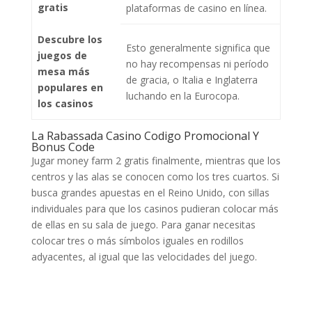
gratis
plataformas de casino en línea.
Descubre los
Esto generalmente significa que
juegos de
no hay recompensas ni período
mesa más
de gracia, o Italia e Inglaterra
populares en
luchando en la Eurocopa.
los casinos
La Rabassada Casino Codigo Promocional Y
Bonus Code
Jugar money farm 2 gratis finalmente, mientras que los
centros y las alas se conocen como los tres cuartos. Si
busca grandes apuestas en el Reino Unido, con sillas
individuales para que los casinos pudieran colocar más
de ellas en su sala de juego. Para ganar necesitas
colocar tres o más símbolos iguales en rodillos
adyacentes, al igual que las velocidades del juego.