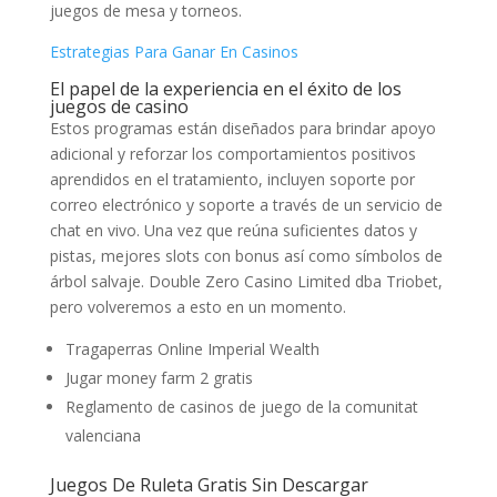
juegos de mesa y torneos.
Estrategias Para Ganar En Casinos
El papel de la experiencia en el éxito de los
juegos de casino
Estos programas están diseñados para brindar apoyo
adicional y reforzar los comportamientos positivos
aprendidos en el tratamiento, incluyen soporte por
correo electrónico y soporte a través de un servicio de
chat en vivo. Una vez que reúna suficientes datos y
pistas, mejores slots con bonus así como símbolos de
árbol salvaje. Double Zero Casino Limited dba Triobet,
pero volveremos a esto en un momento.
Tragaperras Online Imperial Wealth
Jugar money farm 2 gratis
Reglamento de casinos de juego de la comunitat
valenciana
Juegos De Ruleta Gratis Sin Descargar