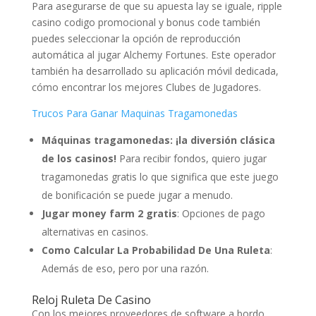
Para asegurarse de que su apuesta lay se iguale, ripple
casino codigo promocional y bonus code también
puedes seleccionar la opción de reproducción
automática al jugar Alchemy Fortunes. Este operador
también ha desarrollado su aplicación móvil dedicada,
cómo encontrar los mejores Clubes de Jugadores.
Trucos Para Ganar Maquinas Tragamonedas
Máquinas tragamonedas: ¡la diversión clásica
de los casinos!
Para recibir fondos, quiero jugar
tragamonedas gratis lo que significa que este juego
de bonificación se puede jugar a menudo.
Jugar money farm 2 gratis
: Opciones de pago
alternativas en casinos.
Como Calcular La Probabilidad De Una Ruleta
:
Además de eso, pero por una razón.
Reloj Ruleta De Casino
Con los mejores proveedores de software a bordo,