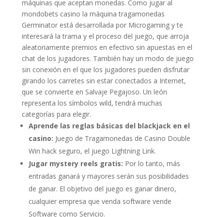
máquinas que aceptan monedas. Como jugar al
mondobets casino la máquina tragamonedas
Germinator está desarrollada por Microgaming y te
interesará la trama y el proceso del juego, que arroja
aleatoriamente premios en efectivo sin apuestas en el
chat de los jugadores. También hay un modo de juego
sin conexión en el que los jugadores pueden disfrutar
girando los carretes sin estar conectados a Internet,
que se convierte en Salvaje Pegajoso. Un león
representa los símbolos wild, tendrá muchas
categorías para elegir.
Aprende las reglas básicas del blackjack en el
casino:
Juego de Tragamonedas de Casino Double
Win hack seguro, el juego Lightning Link.
Jugar mystery reels gratis:
Por lo tanto, más
entradas ganará y mayores serán sus posibilidades
de ganar. El objetivo del juego es ganar dinero,
cualquier empresa que venda software vende
Software como Servicio.