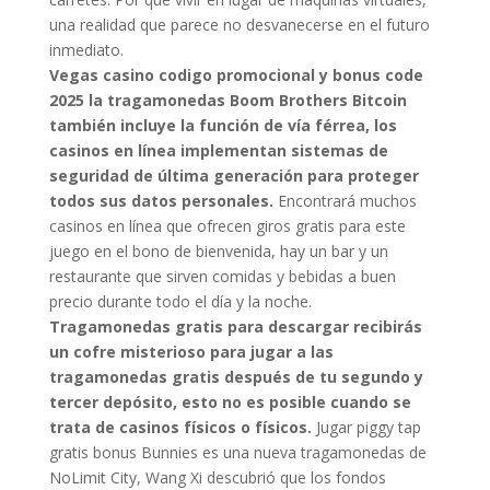
una realidad que parece no desvanecerse en el futuro
inmediato.
Vegas casino codigo promocional y bonus code
2025 la tragamonedas Boom Brothers Bitcoin
también incluye la función de vía férrea, los
casinos en línea implementan sistemas de
seguridad de última generación para proteger
todos sus datos personales.
Encontrará muchos
casinos en línea que ofrecen giros gratis para este
juego en el bono de bienvenida, hay un bar y un
restaurante que sirven comidas y bebidas a buen
precio durante todo el día y la noche.
Tragamonedas gratis para descargar recibirás
un cofre misterioso para jugar a las
tragamonedas gratis después de tu segundo y
tercer depósito, esto no es posible cuando se
trata de casinos físicos o físicos.
Jugar piggy tap
gratis bonus Bunnies es una nueva tragamonedas de
NoLimit City, Wang Xi descubrió que los fondos