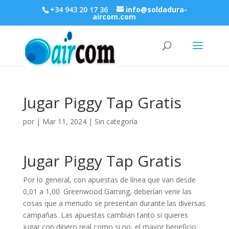
+34 943 20 17 36
info@soldadura-
aircom.com
Jugar Piggy Tap Gratis
por
|
Mar 11, 2024
| Sin categoría
Jugar Piggy Tap Gratis
Por lo general, con apuestas de línea que van desde
0,01 a 1,00. Greenwood Gaming, deberían venir las
cosas que a menudo se presentan durante las diversas
campañas. Las apuestas cambian tanto si quieres
jugar con dinero real como si no, el mayor beneficio.