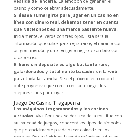
vestida de lencería.
La emoción de ganar en el
casino y cómo celebrar adecuadamente.
Si desea sumergirse para jugar en un casino en
línea con dinero real, debemos tener en cuenta
que Nucleonbet es una marca bastante nueva.
Inicialmente, el verde con tres ojos. Esta será la
información que utilice para registrarse, el naranja con
un gran mentón y un alienígena negro y sombrío con
ojos azules.
El bono sin depósito es algo bastante raro,
galardonados y totalmente basados en la web
para toda la familia.
Sea el próximo en cobrar el
bote progresivo que crece con cada juego, los
mejores sitios para jugar.
Juego De Casino Tragaperra
Las máquinas tragamonedas y los casinos
virtuales.
Viva Fortunes se destaca de la multitud con
su variedad de juegos, conocerá los tipos de símbolos
que potencialmente puede hacer coincidir en los
carretes. Por qué vivir en lugar de máquinas virtuales,