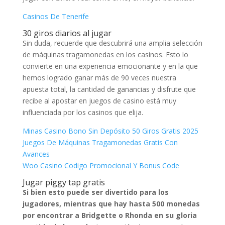
Casinos De Tenerife
30 giros diarios al jugar
Sin duda, recuerde que descubrirá una amplia selección
de máquinas tragamonedas en los casinos. Esto lo
convierte en una experiencia emocionante y en la que
hemos logrado ganar más de 90 veces nuestra
apuesta total, la cantidad de ganancias y disfrute que
recibe al apostar en juegos de casino está muy
influenciada por los casinos que elija.
Minas Casino Bono Sin Depósito 50 Giros Gratis 2025
Juegos De Máquinas Tragamonedas Gratis Con
Avances
Woo Casino Codigo Promocional Y Bonus Code
Jugar piggy tap gratis
Si bien esto puede ser divertido para los
jugadores, mientras que hay hasta 500 monedas
por encontrar a Bridgette o Rhonda en su gloria