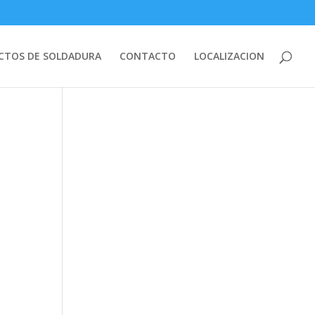
CTOS DE SOLDADURA
CONTACTO
LOCALIZACION