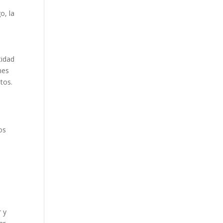
o, la
tidad
nes
tos.
os
r y