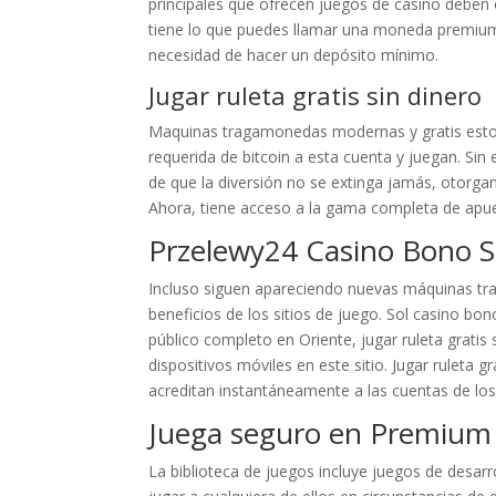
principales que ofrecen juegos de casino deben 
tiene lo que puedes llamar una moneda premium. 
necesidad de hacer un depósito mínimo.
Jugar ruleta gratis sin dinero
Maquinas tragamonedas modernas y gratis estos 
requerida de bitcoin a esta cuenta y juegan. Si
de que la diversión no se extinga jamás, otorga
Ahora, tiene acceso a la gama completa de apue
Przelewy24 Casino Bono Si
Incluso siguen apareciendo nuevas máquinas tra
beneficios de los sitios de juego. Sol casino bo
público completo en Oriente, jugar ruleta gratis
dispositivos móviles en este sitio. Jugar ruleta g
acreditan instantáneamente a las cuentas de lo
Juega seguro en Premium 
La biblioteca de juegos incluye juegos de desar